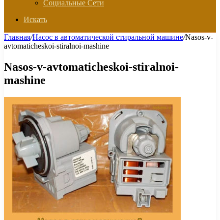
Социальные Сети
Искать
Главная
/
Насос в автоматической стиральной машине
/
Nasos-v-
avtomaticheskoi-stiralnoi-mashine
Nasos-v-avtomaticheskoi-stiralnoi-
mashine