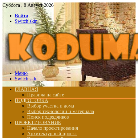
Суббота , 8 Август 2026
Войти
Switch skin
Меню
Switch skin
ГЛАВНАЯ
Правила на сайте
ПОДГОТОВКА
Выбор участка и дома
Выбор технологии и материала
Поиск подрядчиков
ПРОЕКТИРОВАНИЕ
Начало проектирования
Архитектурный проект