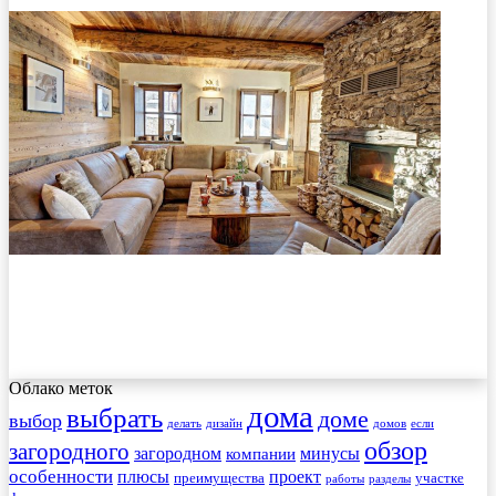
Облако меток
дома
выбрать
доме
выбор
делать
дизайн
домов
если
обзор
загородного
загородном
минусы
компании
особенности
плюсы
проект
преимущества
участке
работы
разделы