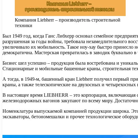
Компания Liebherr – производитель строительной
техники
Был 1949 год, когда Ганс Либхерр основал семейное предприят
разрушенная за годы войны, требовала незамедлительного вос
увеличивало их мобильность. Такое ноу-хау быстро принесло 
демократична. Мастерская превратилась в заводик буквально в 
Бизнес шел успешно – продукция была востребована и уникаль
Стационарные и мобильные башенные краны, строительная техн
А тогда, в 1949-м, башенный кран Liebherr получил первый п
краны, а также телескопические на двухосных и четырехосных
В настоящее время LIEBHERR – это корпорация, включающая 
железнодорожных вагонов закупают по всему миру. Достаточно 
Номенклатура выпускаемой компанией продукции широка. Это
экскаваторы, бетономешалки и прочее технологическое оборуд