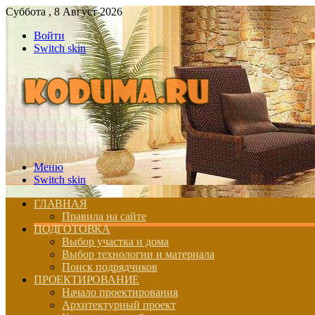
Суббота , 8 Август 2026
Войти
Switch skin
Меню
Switch skin
ГЛАВНАЯ
Правила на сайте
ПОДГОТОВКА
Выбор участка и дома
Выбор технологии и материала
Поиск подрядчиков
ПРОЕКТИРОВАНИЕ
Начало проектирования
Архитектурный проект