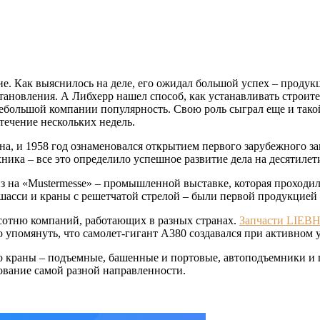
ие. Как выяснилось на деле, его ожидал большой успех – продук
становления. А Либхерр нашел способ, как устанавливать строи
небольшой компании популярность. Свою роль сыграл еще и тако
течение нескольких недель.
на, и 1958 год ознаменовался открытием первого зарубежного з
ика – все это определило успешное развитие дела на десятилети
риз на «Mustermesse» – промышленной выставке, которая проход
 шасси и краны с решетчатой стрелой – были первой продукцией
сотню компаний, работающих в разных странах.
Запчасти LIEB
упомянуть, что самолет-гигант А380 создавался при активном уч
 краны – подъемные, башенные и портовые, автоподъемники и 
ование самой разной направленности.