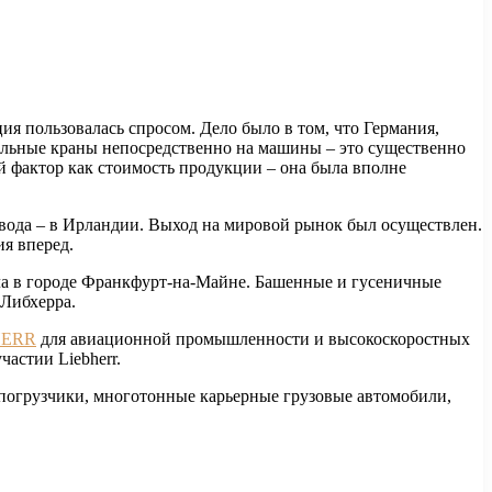
ция пользовалась спросом.
Дело было в том, что Германия,
тельные краны непосредственно на машины – это существенно
й фактор как стоимость продукции – она была вполне
авода – в Ирландии. Выход на мировой рынок был осуществлен.
я вперед.
ила в городе Франкфурт-на-Майне. Башенные и гусеничные
 Либхерра.
HERR
для авиационной промышленности и высокоскоростных
астии Liebherr.
погрузчики, многотонные карьерные грузовые автомобили,