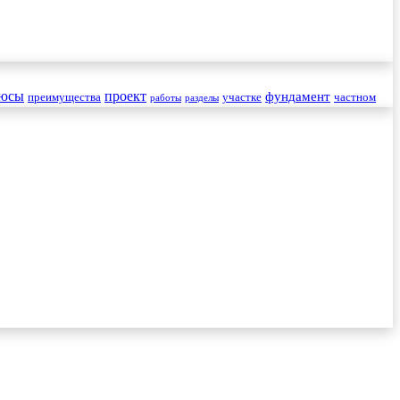
юсы
проект
фундамент
преимущества
участке
частном
работы
разделы