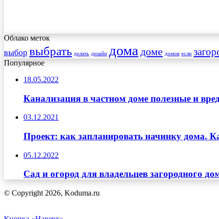
Облако меток
дома
выбрать
доме
загор
выбор
делать
дизайн
домов
если
Популярное
18.05.2022
Канализация в частном доме полезные и вре
03.12.2021
Проект: как запланировать начинку дома. К
05.12.2022
Сад и огород для владельцев загородного д
© Copyright 2026, Koduma.ru
Кнопка «Наверх»