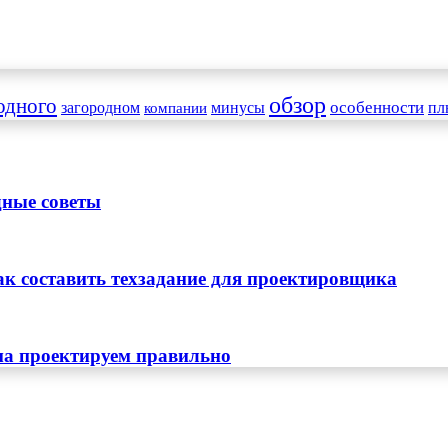
обзор
одного
особенности
загородном
минусы
пл
компании
дные советы
ак составить техзадание для проектировщика
ома проектируем правильно