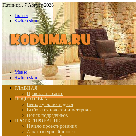
Пятница , 7 Август 2026
Войти
Switch skin
Меню
Switch skin
ГЛАВНАЯ
Правила на сайте
ПОДГОТОВКА
Выбор участка и дома
Выбор технологии и материала
Поиск подрядчиков
ПРОЕКТИРОВАНИЕ
Начало проектирования
Архитектурный проект