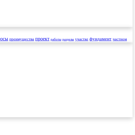
юсы
проект
фундамент
преимущества
участке
частном
работы
разделы