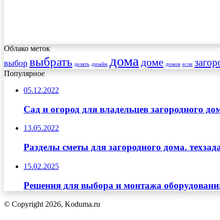
Облако меток
дома
выбрать
доме
загор
выбор
делать
дизайн
домов
если
Популярное
05.12.2022
Сад и огород для владельцев загородного д
13.05.2022
Разделы сметы для загородного дома. техзад
15.02.2025
Решения для выбора и монтажа оборудовани
© Copyright 2026, Koduma.ru