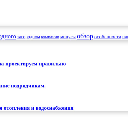
обзор
одного
особенности
загородном
минусы
пл
компании
ома проектируем правильно
ание подрядчикам.
я отопления и водоснабжения