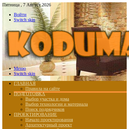
Пятница , 7 Август 2026
Войти
Switch skin
Меню
Switch skin
ГЛАВНАЯ
Правила на сайте
ПОДГОТОВКА
Выбор участка и дома
Выбор технологии и материала
Поиск подрядчиков
ПРОЕКТИРОВАНИЕ
Начало проектирования
Архитектурный проект