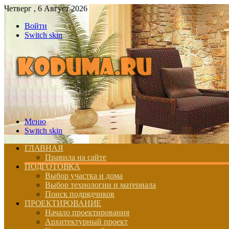
Четверг , 6 Август 2026
Войти
Switch skin
Меню
Switch skin
ГЛАВНАЯ
Правила на сайте
ПОДГОТОВКА
Выбор участка и дома
Выбор технологии и материала
Поиск подрядчиков
ПРОЕКТИРОВАНИЕ
Начало проектирования
Архитектурный проект