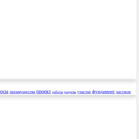
юсы
проект
фундамент
преимущества
участке
частном
работы
разделы