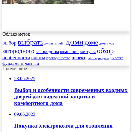
Облако меток
дома
выбрать
доме
выбор
делать
дизайн
домов
если
обзор
загородного
загородном
минусы
компании
особенности
плюсы
проект
преимущества
участке
работы
разделы
фундамент
частном
Популярное
28.05.2025
Выбор и особенности современных входных
дверей для надежной защиты и
комфортного дома
09.06.2023
Покупка электрокотла для отопления