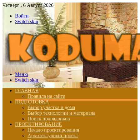
Четверг , 6 Август 2026
Войти
Switch skin
Меню
Switch skin
ГЛАВНАЯ
Правила на сайте
ПОДГОТОВКА
Выбор участка и дома
Выбор технологии и материала
Поиск подрядчиков
ПРОЕКТИРОВАНИЕ
Начало проектирования
Архитектурный проект