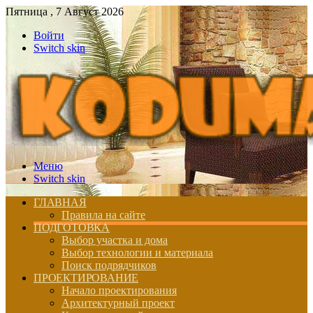
Пятница , 7 Август 2026
Войти
Switch skin
Меню
Switch skin
ГЛАВНАЯ
Правила на сайте
ПОДГОТОВКА
Выбор участка и дома
Выбор технологии и материала
Поиск подрядчиков
ПРОЕКТИРОВАНИЕ
Начало проектирования
Архитектурный проект