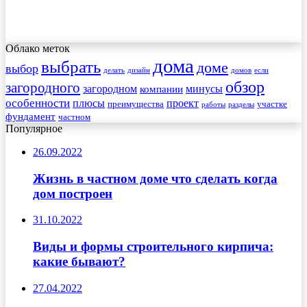
Облако меток
дома
выбрать
доме
выбор
делать
дизайн
домов
если
обзор
загородного
загородном
минусы
компании
особенности
плюсы
проект
преимущества
участке
работы
разделы
фундамент
частном
Популярное
26.09.2022
Жизнь в частном доме что сделать когда
дом построен
31.10.2022
Виды и формы строительного кирпича:
какие бывают?
27.04.2022