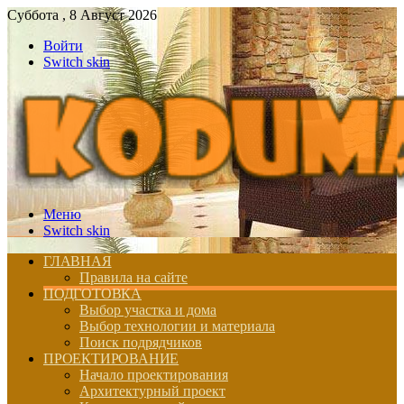
Суббота , 8 Август 2026
Войти
Switch skin
Меню
Switch skin
ГЛАВНАЯ
Правила на сайте
ПОДГОТОВКА
Выбор участка и дома
Выбор технологии и материала
Поиск подрядчиков
ПРОЕКТИРОВАНИЕ
Начало проектирования
Архитектурный проект