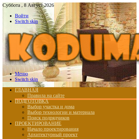
Суббота , 8 Август 2026
Войти
Switch skin
Меню
Switch skin
ГЛАВНАЯ
Правила на сайте
ПОДГОТОВКА
Выбор участка и дома
Выбор технологии и материала
Поиск подрядчиков
ПРОЕКТИРОВАНИЕ
Начало проектирования
Архитектурный проект