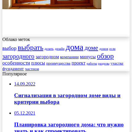
Облако меток
дома
выбрать
доме
выбор
делать
дизайн
домов
если
обзор
загородного
загородном
минусы
компании
особенности
плюсы
проект
преимущества
участке
работы
разделы
фундамент
частном
Популярное
14.09.2022
Сигнализация в загородном доме виды и
критерии выбора
05.12.2021
Планировка загородного дома: что нужно
знать и как спроектировать