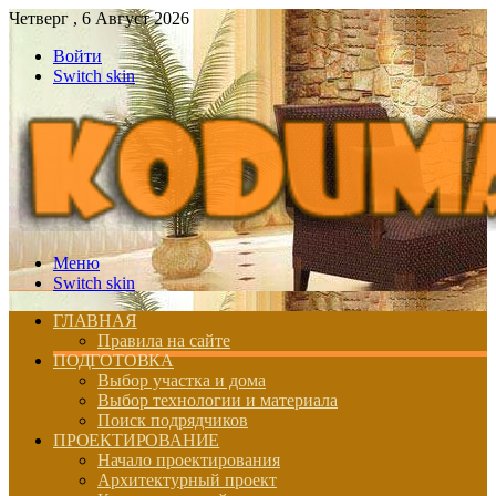
Четверг , 6 Август 2026
Войти
Switch skin
Меню
Switch skin
ГЛАВНАЯ
Правила на сайте
ПОДГОТОВКА
Выбор участка и дома
Выбор технологии и материала
Поиск подрядчиков
ПРОЕКТИРОВАНИЕ
Начало проектирования
Архитектурный проект