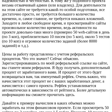
надежностью и честностью. К тому же у подобного проекта
весьма отзывчивый админ (или владелец). Для деятельности
на этом сайте не требуется какой-то особой подготовки, все
достаточно просто, не требуется большого количества
времени, и, самое главное, не требуется никаких вложений.
Заходите в любое свободное время, и просматривайте сайты
произвольное количество времени, ведь активности на
проекте довольно-таки много (примерно 50 web-сайтов в день
(по 3 коп), приблизительно 10 писем (по 5 коп), около 5 тестов
(по 10 коп) и огромное количество заданий (более 8000
заданий) и т.д.).
Цены за работу представлены с учетом реферальских
процентов. Что это значит? Сейчас объясню.
Зарегистрировавшись по моей реферальской ссылке на сайте,
вы станете моим рефералом. Я буду получать дополнительный
процент от заработанного вами. И процент от этого будет
возвращаться вам, так именуемый рефбек. Очень важно, что
начисляется этот процент не с ваших заработанных денег, а
начисляется с самого проекта. Рефбек устанавливается
автоматически в зависимости от рейтинга. Более детальную
информацию вы сможете прочитать здесь.
Давайте к примеру вычислим в каких объемах можно
заработать на этом финансовом проекте. Если просмотреть 50