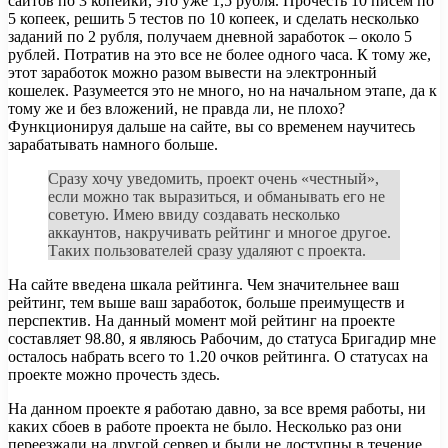
сайтов по 3 копейки, это уже 1,5 рубля. Прочесть 10 писем по
5 копеек, решить 5 тестов по 10 копеек, и сделать несколько
заданий по 2 рубля, получаем дневной заработок – около 5
рублей. Потратив на это все не более одного часа. К тому же,
этот заработок можно разом вывести на электронный
кошелек. Разумеется это не много, но на начальном этапе, да к
тому же и без вложений, не правда ли, не плохо?
Функционируя дальше на сайте, вы со временем научитесь
зарабатывать намного больше.
Сразу хочу уведомить, проект очень «честный»,
если можно так выразиться, и обманывать его не
советую. Имею ввиду создавать несколько
аккаунтов, накручивать рейтинг и многое другое.
Таких пользователей сразу удаляют с проекта.
На сайте введена шкала рейтинга. Чем значительнее ваш
рейтинг, тем выше ваш заработок, больше преимуществ и
перспектив. На данный момент мой рейтинг на проекте
составляет 98.80, я являюсь Рабочим, до статуса Бригадир мне
осталось набрать всего то 1.20 очков рейтинга. О статусах на
проекте можно прочесть здесь.
На данном проекте я работаю давно, за все время работы, ни
каких сбоев в работе проекта не было. Несколько раз они
переезжали на другой сервер и были не доступны в течение