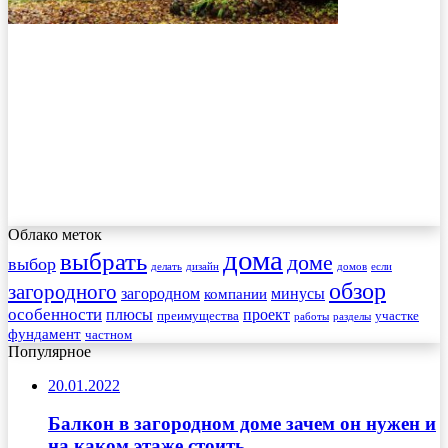
Облако меток
дома
выбрать
доме
выбор
делать
дизайн
домов
если
обзор
загородного
загородном
минусы
компании
особенности
плюсы
проект
преимущества
участке
работы
разделы
фундамент
частном
Популярное
20.01.2022
Балкон в загородном доме зачем он нужен и
на каком этаже стоить