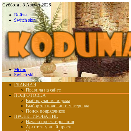
Суббота , 8 Август 2026
Войти
Switch skin
Меню
Switch skin
ГЛАВНАЯ
Правила на сайте
ПОДГОТОВКА
Выбор участка и дома
Выбор технологии и материала
Поиск подрядчиков
ПРОЕКТИРОВАНИЕ
Начало проектирования
Архитектурный проект