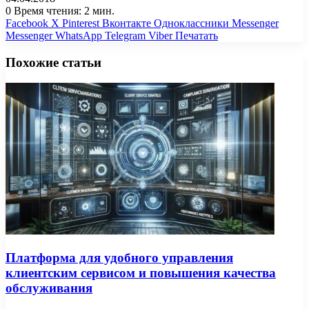
0
Время чтения: 2 мин.
Facebook
X
Pinterest
Вконтакте
Одноклассники
Messenger
Messenger
WhatsApp
Telegram
Viber
Печатать
Похожие статьи
Платформа для удобного управления
клиентским сервисом и повышения качества
обслуживания