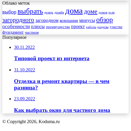
Облако меток
дома
выбрать
доме
выбор
делать
дизайн
домов
если
обзор
загородного
загородном
минусы
компании
особенности
плюсы
проект
преимущества
участке
работы
разделы
фундамент
частном
Популярное
30.11.2022
Типовой проект из интернета
31.10.2022
Отделка и ремонт квартиры — в чем
разница?
23.09.2022
Как выбрать окно для частного дома
© Copyright 2026, Koduma.ru