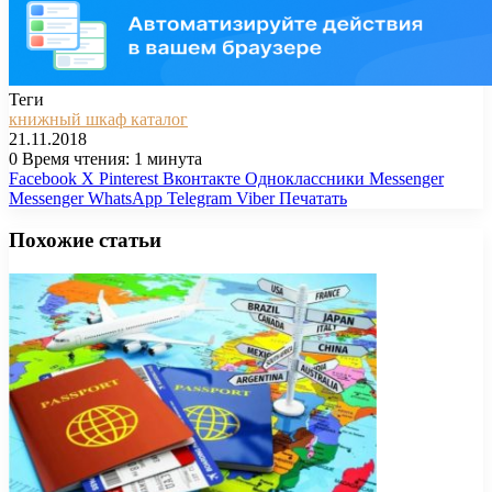
Теги
книжный шкаф каталог
21.11.2018
0
Время чтения: 1 минута
Facebook
X
Pinterest
Вконтакте
Одноклассники
Messenger
Messenger
WhatsApp
Telegram
Viber
Печатать
Похожие статьи