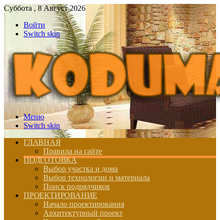
Суббота , 8 Август 2026
Войти
Switch skin
Меню
Switch skin
ГЛАВНАЯ
Правила на сайте
ПОДГОТОВКА
Выбор участка и дома
Выбор технологии и материала
Поиск подрядчиков
ПРОЕКТИРОВАНИЕ
Начало проектирования
Архитектурный проект