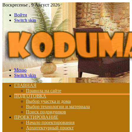
Воскресенье , 9 Август 2026
Войти
Switch skin
Меню
Switch skin
ГЛАВНАЯ
Правила на сайте
ПОДГОТОВКА
Выбор участка и дома
Выбор технологии и материала
Поиск подрядчиков
ПРОЕКТИРОВАНИЕ
Начало проектирования
Архитектурный проект