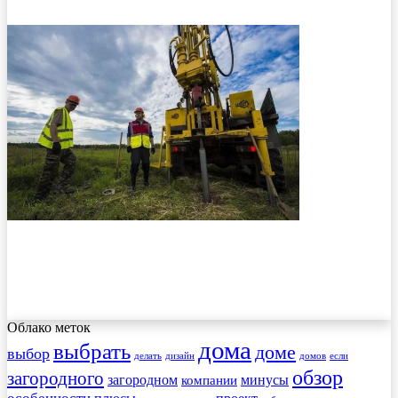
Облако меток
дома
выбрать
доме
выбор
делать
дизайн
домов
если
обзор
загородного
загородном
минусы
компании