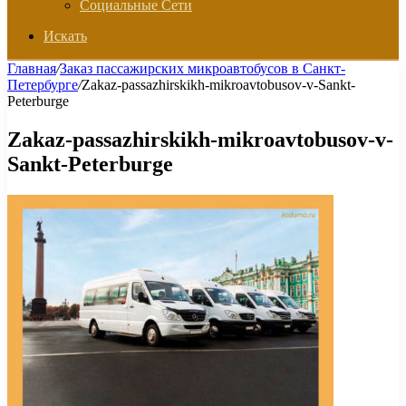
Социальные Сети
Искать
Главная
/
Заказ пассажирских микроавтобусов в Санкт-
Петербурге
/
Zakaz-passazhirskikh-mikroavtobusov-v-Sankt-
Peterburge
Zakaz-passazhirskikh-mikroavtobusov-v-
Sankt-Peterburge