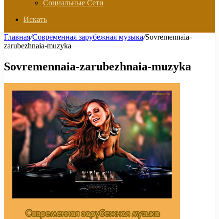
Социальные Сети
Искать
Главная
/
Современная зарубежная музыка
/
Sovremennaia-
zarubezhnaia-muzyka
Sovremennaia-zarubezhnaia-muzyka