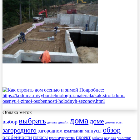
Облако меток
дома
выбрать
доме
выбор
делать
дизайн
домов
если
обзор
загородного
загородном
минусы
компании
особенности
плюсы
проект
преимущества
участке
работы
разделы