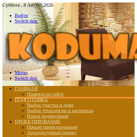
Суббота , 8 Август 2026
Войти
Switch skin
Меню
Switch skin
ГЛАВНАЯ
Правила на сайте
ПОДГОТОВКА
Выбор участка и дома
Выбор технологии и материала
Поиск подрядчиков
ПРОЕКТИРОВАНИЕ
Начало проектирования
Архитектурный проект