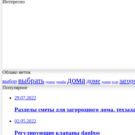
Интересно
Облако меток
дома
выбрать
доме
загор
выбор
делать
дизайн
домов
если
Популярное
29.07.2022
Разделы сметы для загородного дома. техза
02.05.2022
Регулирующие клапаны danfoss