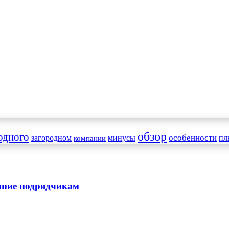
обзор
одного
особенности
загородном
минусы
пл
компании
дание подрядчикам