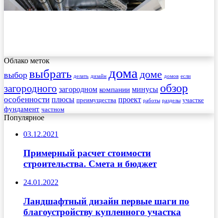
Облако меток
дома
выбрать
доме
выбор
делать
дизайн
домов
если
обзор
загородного
загородном
минусы
компании
особенности
плюсы
проект
преимущества
участке
работы
разделы
фундамент
частном
Популярное
03.12.2021
Примерный расчет стоимости
строительства. Смета и бюджет
24.01.2022
Ландшафтный дизайн первые шаги по
благоустройству купленного участка