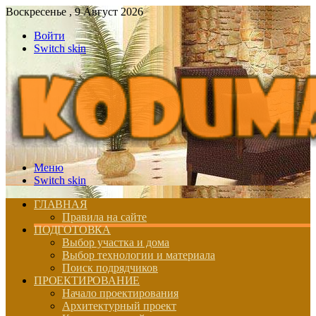
Воскресенье , 9 Август 2026
Войти
Switch skin
Меню
Switch skin
ГЛАВНАЯ
Правила на сайте
ПОДГОТОВКА
Выбор участка и дома
Выбор технологии и материала
Поиск подрядчиков
ПРОЕКТИРОВАНИЕ
Начало проектирования
Архитектурный проект