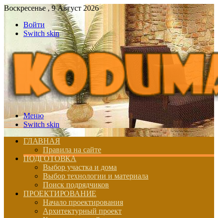
Воскресенье , 9 Август 2026
Войти
Switch skin
Меню
Switch skin
ГЛАВНАЯ
Правила на сайте
ПОДГОТОВКА
Выбор участка и дома
Выбор технологии и материала
Поиск подрядчиков
ПРОЕКТИРОВАНИЕ
Начало проектирования
Архитектурный проект