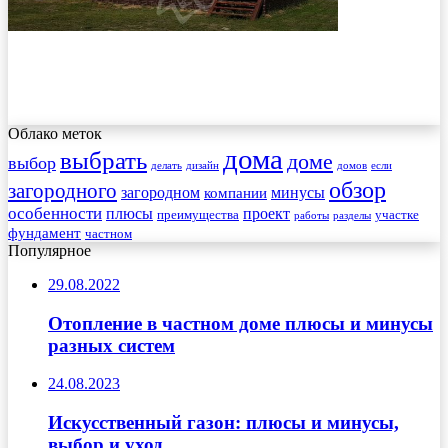
Облако меток
дома
выбрать
доме
выбор
делать
дизайн
домов
если
обзор
загородного
загородном
минусы
компании
особенности
плюсы
проект
преимущества
участке
работы
разделы
фундамент
частном
Популярное
29.08.2022
Отопление в частном доме плюсы и минусы
разных систем
24.08.2023
Искусственный газон: плюсы и минусы,
выбор и уход