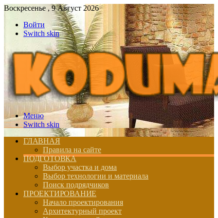
Воскресенье , 9 Август 2026
Войти
Switch skin
Меню
Switch skin
ГЛАВНАЯ
Правила на сайте
ПОДГОТОВКА
Выбор участка и дома
Выбор технологии и материала
Поиск подрядчиков
ПРОЕКТИРОВАНИЕ
Начало проектирования
Архитектурный проект