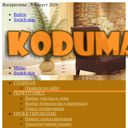
Воскресенье , 9 Август 2026
Войти
Switch skin
Меню
Switch skin
ГЛАВНАЯ
Правила на сайте
ПОДГОТОВКА
Выбор участка и дома
Выбор технологии и материала
Поиск подрядчиков
ПРОЕКТИРОВАНИЕ
Начало проектирования
Архитектурный проект