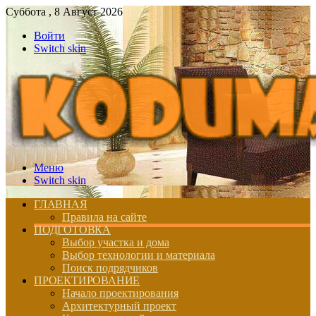
Суббота , 8 Август 2026
Войти
Switch skin
Меню
Switch skin
ГЛАВНАЯ
Правила на сайте
ПОДГОТОВКА
Выбор участка и дома
Выбор технологии и материала
Поиск подрядчиков
ПРОЕКТИРОВАНИЕ
Начало проектирования
Архитектурный проект