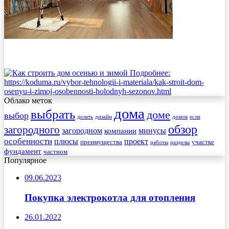
Облако меток
дома
выбрать
доме
выбор
делать
дизайн
домов
если
обзор
загородного
загородном
минусы
компании
особенности
плюсы
проект
преимущества
участке
работы
разделы
фундамент
частном
Популярное
09.06.2023
Покупка электрокотла для отопления
26.01.2022