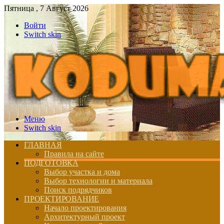
Пятница , 7 Август 2026
Войти
Switch skin
Меню
Switch skin
ГЛАВНАЯ
Правила на сайте
ПОДГОТОВКА
Выбор участка и дома
Выбор технологии и материала
Поиск подрядчиков
ПРОЕКТИРОВАНИЕ
Начало проектирования
Архитектурный проект