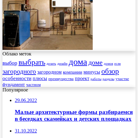
Облако меток
дома
выбрать
доме
выбор
делать
дизайн
домов
если
обзор
загородного
загородном
минусы
компании
особенности
плюсы
проект
преимущества
участке
работы
разделы
фундамент
частном
Популярное
29.06.2022
Малые архитектурные формы разбираемся
в беседках скамейках и детских площадках
31.10.2022