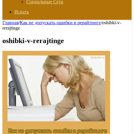
Социальные Сети
Искать
Главная
/
Как не допускать ошибки в рерайтинге
/
oshibki-v-
rerajtinge
oshibki-v-rerajtinge