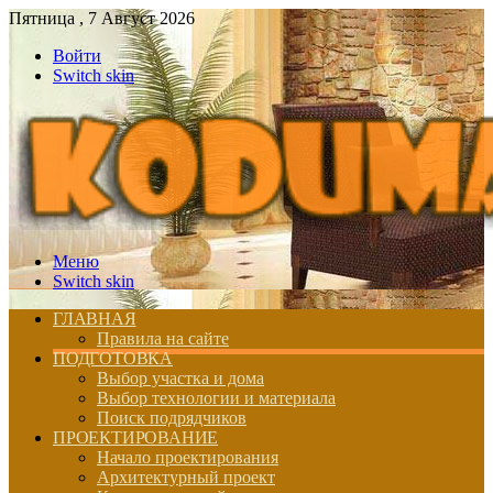
Пятница , 7 Август 2026
Войти
Switch skin
Меню
Switch skin
ГЛАВНАЯ
Правила на сайте
ПОДГОТОВКА
Выбор участка и дома
Выбор технологии и материала
Поиск подрядчиков
ПРОЕКТИРОВАНИЕ
Начало проектирования
Архитектурный проект