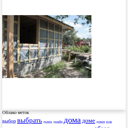
Облако меток
дома
выбрать
доме
выбор
делать
дизайн
домов
если