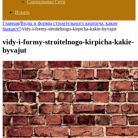
Социальные Сети
Искать
Главная
/
Виды и формы строительного кирпича: какие
бывают?
/
vidy-i-formy-stroitelnogo-kirpicha-kakie-byvajut
vidy-i-formy-stroitelnogo-kirpicha-kakie-
byvajut