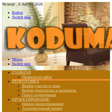
Четверг , 6 Август 2026
Войти
Switch skin
Меню
Switch skin
ГЛАВНАЯ
Правила на сайте
ПОДГОТОВКА
Выбор участка и дома
Выбор технологии и материала
Поиск подрядчиков
ПРОЕКТИРОВАНИЕ
Начало проектирования
Архитектурный проект