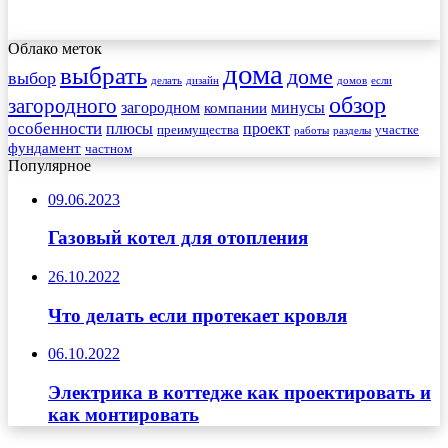
Облако меток
дома
выбрать
доме
выбор
делать
дизайн
домов
если
обзор
загородного
загородном
минусы
компании
особенности
плюсы
проект
преимущества
участке
работы
разделы
фундамент
частном
Популярное
09.06.2023
Газовый котел для отопления
26.10.2022
Что делать если протекает кровля
06.10.2022
Электрика в коттедже как проектировать и
как монтировать