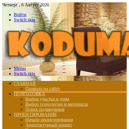
Четверг , 6 Август 2026
Войти
Switch skin
Меню
Switch skin
ГЛАВНАЯ
Правила на сайте
ПОДГОТОВКА
Выбор участка и дома
Выбор технологии и материала
Поиск подрядчиков
ПРОЕКТИРОВАНИЕ
Начало проектирования
Архитектурный проект