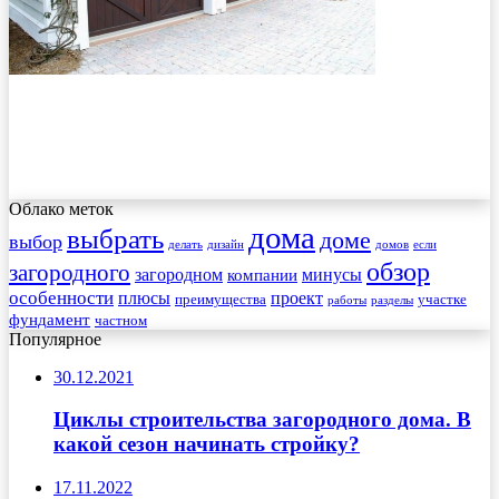
Облако меток
дома
выбрать
доме
выбор
делать
дизайн
домов
если
обзор
загородного
загородном
минусы
компании
особенности
плюсы
проект
преимущества
участке
работы
разделы
фундамент
частном
Популярное
30.12.2021
Циклы строительства загородного дома. В
какой сезон начинать стройку?
17.11.2022