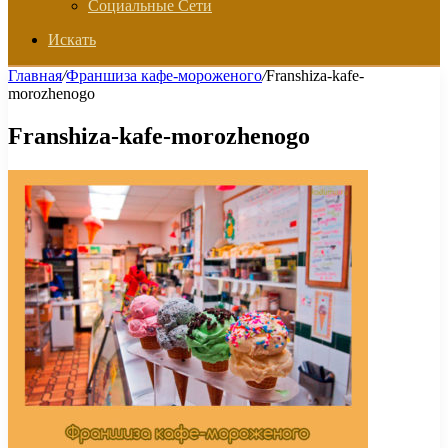
Социальные Сети
Искать
Главная
/
Франшиза кафе-мороженого
/
Franshiza-kafe-
morozhenogo
Franshiza-kafe-morozhenogo