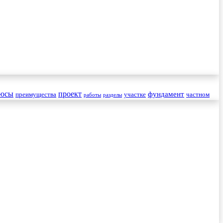
юсы
проект
фундамент
преимущества
участке
частном
работы
разделы