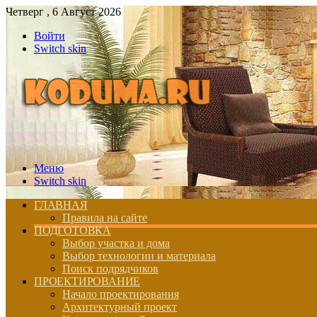
Четверг , 6 Август 2026
Войти
Switch skin
Меню
Switch skin
ГЛАВНАЯ
Правила на сайте
ПОДГОТОВКА
Выбор участка и дома
Выбор технологии и материала
Поиск подрядчиков
ПРОЕКТИРОВАНИЕ
Начало проектирования
Архитектурный проект