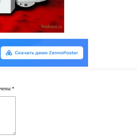
ечены
*