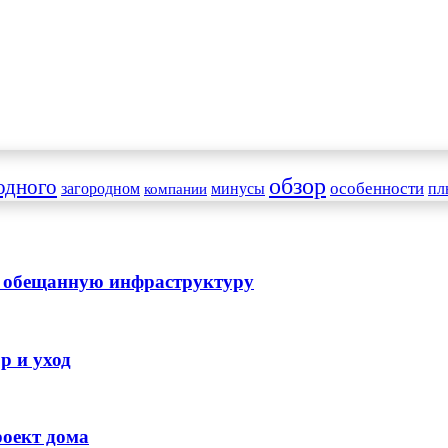
обзор
одного
особенности
загородном
минусы
пл
компании
ли обещанную инфраструктуру
р и уход
роект дома